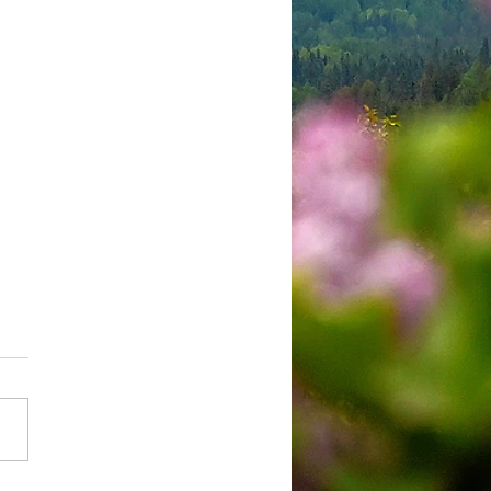
de promulgation du
ement # 2026-03