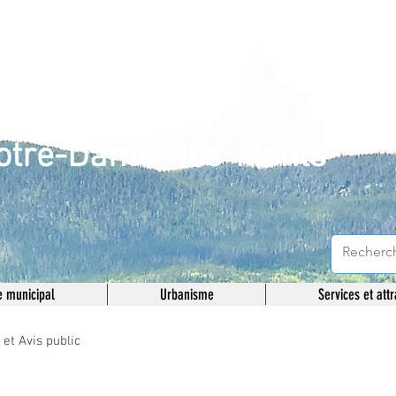
unicipalité de
otre-Dame-des-Monts
 municipal
Urbanisme
Services et attr
t Avis public