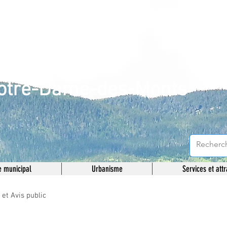
unicipalité de
otre-Dame-des-Monts
 municipal
Urbanisme
Services et attr
t Avis public