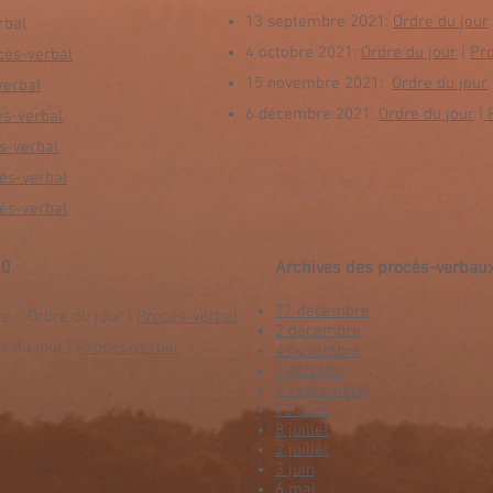
13 septembre 2021:
Ordre du jour
erbal
4 octobre 2021:
Ordre du jour
|
Pr
cès-verbal
15 novembre 2021:
Ordre du jour
verbal
6 décembre 2021:
Ordre du jour
|
P
ès-verbal
s-verbal
ès-verbal
ès-verbal
20
Archives des procès-verbau
17 décembre
e : Ordre du jour |
Procès-verbal
2 décembre
e du jour |
Procès-verbal
4 novembre
7 octobre
9 septembre
12 août
8 juillet
2 juillet
3 juin
6 mai