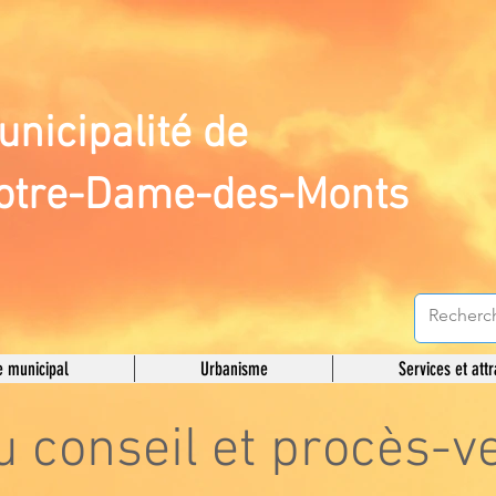
unicipalité de
otre-Dame-des-Monts
 municipal
Urbanisme
Services et attr
 conseil et procès-v