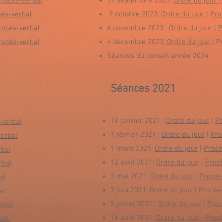
rocès-verbal
11 septembre 2023:
Ordre du jour
|
ès-verbal
2 octobre 2023:
Ordre du jour
|
Pro
ocès-verbal
6 novembre 2023:
Ordre du jour
|
P
ocès-verbal
4 décembre 2023:
Ordre du jour
|
Pr
Séances du conseil année 2024
Séances 2021
18 janvier 2021 :
Ordre du jour
|
P
verbal
1 février 2021 :
Ordre du jour
|
Pro
erbal
1 mars 2021:
Ordre du jour
|
Procè
bal
12 avril 2021:
Ordre du jour
|
Proc
rba
l
3 mai 2021:
Ordre du jour
|
Procès
al
7 juin 2021:
Ordre du jour
|
Procès
al
5 juillet 2021 :
Ordre du jour
|
Proc
rbal
16 août 2021:
Ordre du jour
|
Proc
bal