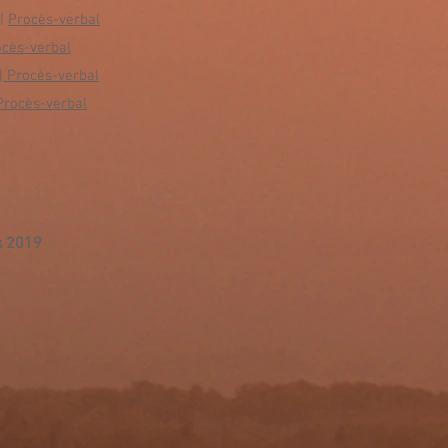
|
Procès-verbal
ocès-verbal
|
Procès-verbal
rocès-verbal
x 2019