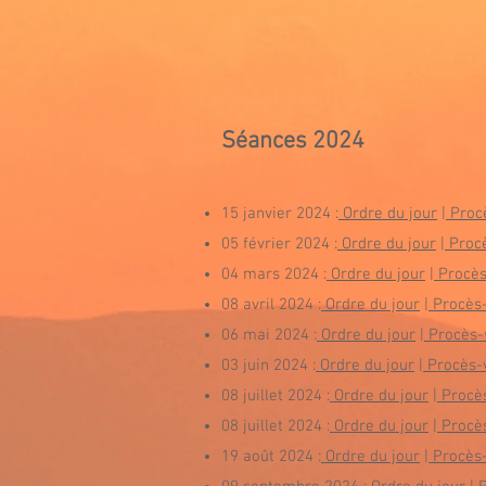
Séances 20
24
15 janvier 2024 :
Ordre du jour
|
Procè
05 février 2024 :
Ordre du jour
|
Procè
04 mars 2024 :
Ordre du jour
|
Procès
08
avril
2024 :
Ordre du jour
|
Procès-
06
mai 2024 :
Ordre du jour
|
Procès-
03
juin
2024 :
Ordre du jour
|
Procès-
08
juillet
2024 :
Ordre du jour
|
Procès
08
juillet
2024 :
Ordre du jour
|
Procès
19 août 2024 :
Ordre du jour
|
Procès-