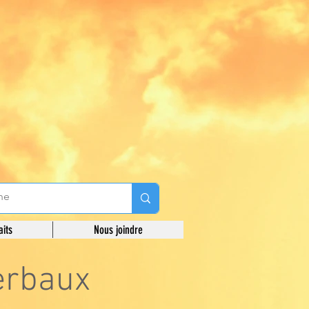
aits
Nous joindre
erbaux