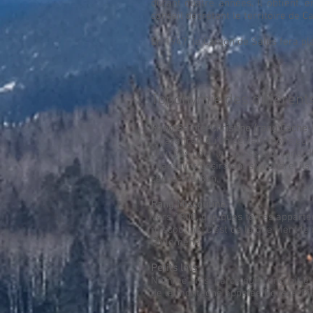
durant quatre années. Il obtient, e
conseil décrétant le territoire de C
En 1947, le Canton de Sales fera 
Toponymie des différents
Rang Sainte-Christine (rang Cache-
Il paraîtrait qu’un certain monsieu
utilisées pour la chasse aux canards
chasseurs désiraient s’y rendre, ils
cache-toé Ben.
Rang Miscoutine
Vers 1800, quelques terres apparte
miscoutine. C’est de là que vient l
Philomène.
Petits lots
Nommé ainsi parce que l’endroit éta
de la montagne appelée Pousse-Pi