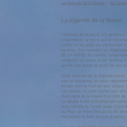
La légende de la Noyée
|
De Canto
La légende de la Noyée
L’homme de la terre, n’a semble-t-il
ensemence, la terre qui le récomp
monts et les prés qui l’entourent e
sereine, d’où naissent les légende
DE LA NOYÉE. En réalité, l’ensembl
imaginer un corps d’une femme im
gonflé, son buste, le profil de son v
Cette héroïne de la légende aurait 
une loi ancienne, ou pour répondre
en son sein le fruit de leur amour.
non retour, ils vont cacher leur amo
montagne de la noyée d’un côté de l
La Noyée a été immortalisée nombre
tout comme le furent aussi d’autr
du Four, le mont Élie qu’on dit êtr
tout entier et bien encore d’autres.