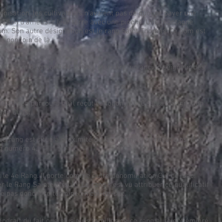
onisation, les cultivateurs n’avaient pas de quoi se payer une
ligation d’ameublir leur terre avec une pioche. Une montagne
nom. Son autre désignation est le rang Saint-Thomas. Ce nom est
 non loin de là.
 le nom d’Edmond de Sales Laterrière, un ancien seigneur des
e de son parcours qu’il reçût ce toponyme. C’est la désignation
Rang Ouest.
e rang est situé à proximité du lac Nairne qu’il reçût ainsi ce
ng numéro 4.
et le 4e Rang. Il porte comme autre dénomination Cul-de-Sac.
 le Rang Sainte-Ursule. Le rang s’est vu attribuer ce qualificatif
 pas donc il se termine en cul-de-sac.
endrait du fait que plusieurs familles de ce rang auraient émigré