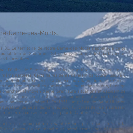
otre-Dame-des-Monts.
30. Le territoire de Notre-Dame-des-Monts s’appelle, à cette
 population de 350 âmes. Situé dans le Comté de Charlevoix au
es Laurentides.
par l’église de Sainte-Agnès et les propriétaires payaient leurs
e même paroisse. Certains résidents devaient parcourir jusqu’à 8
on animale pour se rendre à l’église, au village, de Sainte-Agnès.
les font face les familles nombreuses, mauvaises routes, la neige
 cherchent le moyen d’améliorer leurs situations et décident de
ise à l’archevêché de Chicoutimi, auquel est attachée la région
 pour ne pas dire négatif. En 1931, un prêtre de Saint-Hilarion
nstigateur de cette démarche, pour lui conseiller de s’adresser
mander un conseil municipal pour le Canton de Sales.
ttaché à la municipalité de Sainte-Agnès, parce que situé sur la
Girard poursuit avec ténacité et persévérance ses démarches