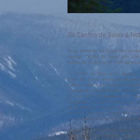
De Canton de Sales à N
Nous sommes au début des années 
époque, Canton de Sales avec une
milieu de la chaîne de montagnes d
Le Canton de Sales était desservi 
taxes au conseil municipal de cett
milles à pied ou en voiture à tracti
Considérant les difficultés auxquel
et le grand froid, quelques hommes
demander la construction d’une égl
de Charlevoix. L’accueil est froid
contacte Monsieur Joseph Girard, i
au gouvernement du Québec pour de
Quoique le territoire ne soit pas a
Seigneurie Mont Murray, Joseph 