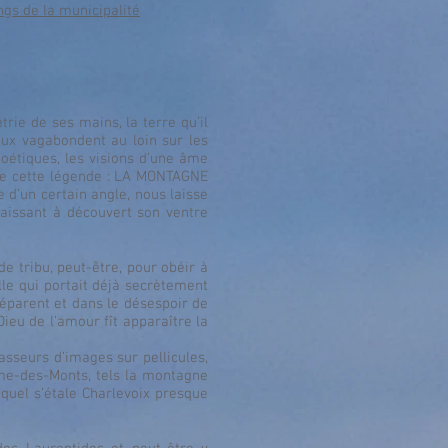
gs de la municipalité
trie de ses mains, la terre qu’il
eux vagabondent au loin sur les
poétiques, les visions d’une âme
 de cette légende : LA MONTAGNE
 d’un certain angle, nous laisse
aissant à découvert son ventre
e tribu, peut-être, pour obéir à
lle qui portait déjà secrètement
séparent et dans le désespoir de
Dieu de l’amour fît apparaître la
sseurs d’images sur pellicules,
me-des-Monts, tels la montagne
uquel s’étale Charlevoix presque