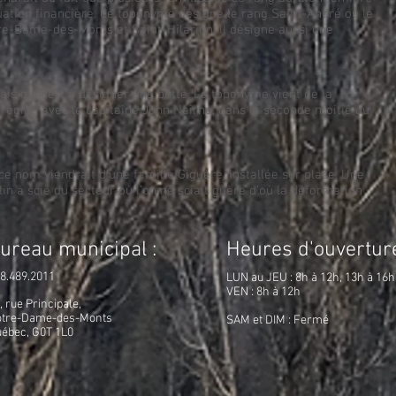
uation financière. Ce toponyme désigne le rang Saint-André ou le
tre-Dame-des-Monts et Saint-Hilarion. Il désigne aussi une
is qui sert à désigner une butte. Le toponyme vient de la
 région avec le capitaine John Nairne, dans la seconde moitié du
ce nom viendrait d’une famille Giguère, installée sur place. Une
in à scie du secteur où l’on ne sciait guère d’où la déformation
ureau municipal :
Heures d'ouvertur
​
8.489.2011
LUN au JEU : 8h à 12h, 13h à 16h
VEN : 8h à 12h
, rue Principale,
otre-Dame-des-Monts
SAM et DIM : Fermé
uébec,
G0T 1L0