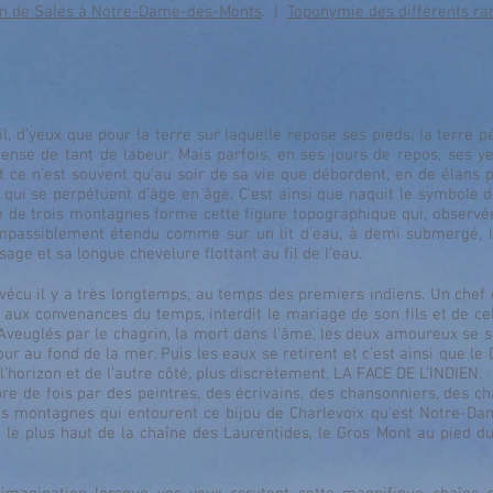
n de Sales à Notre-Dame-des-Monts
. |
Toponymie des différents ran
, d’yeux que pour la terre sur laquelle repose ses pieds, la terre pé
ense de tant de labeur. Mais parfois, en ses jours de repos, ses y
t ce n’est souvent qu’au soir de sa vie que débordent, en de élans 
s qui se perpétuent d’âge en âge. C’est ainsi que naquit le symbole
e de trois montagnes forme cette figure topographique qui, observée
passiblement étendu comme sur un lit d’eau, à demi submergé, l
isage et sa longue chevelure flottant au fil de l’eau.
vécu il y a très longtemps, au temps des premiers indiens. Un chef d
 aux convenances du temps, interdit le mariage de son fils et de ce
 Aveuglés par le chagrin, la mort dans l’âme, les deux amoureux se 
ur au fond de la mer. Puis les eaux se retirent et c’est ainsi que le 
’horizon et de l’autre côté, plus discrètement, LA FACE DE L’INDIEN.
 de fois par des peintres, des écrivains, des chansonniers, des cha
es montagnes qui entourent ce bijou de Charlevoix qu’est Notre-Da
e le plus haut de la chaîne des Laurentides, le Gros Mont au pied d