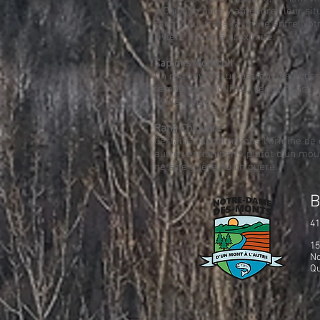
à Chicago pour y améliorer leur sit
rang 7 qui trace la limite entre No
rivière située à proximité.
Cap des McNicoll
On retrouve ici un patronyme écossa
famille des McNicoll, venue dans la
XVIIIe siècle.
Rang Chiguère
Certains racontent que l’origine de 
autre version parle plutôt d’un moul
ne scie guère ou chiguère.
B
​
41
15
N
Q