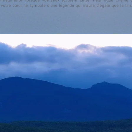
 imagination lorsque vos yeux scrutent cette magnifique chaîne 
 votre cœur, le symbole d’une légende qui n’aura d’égale que la tr