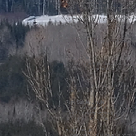
Rang Pousse-Pioche
Lorsqu’a été ouvert ce rang à la col
charrue. Ils étaient donc dans l’ob
située à proximité porte aussi ce 
aussi associé à une montagne située
De Sales (Canton)
Ce toponyme rappelle probablement
Éboulements.
Rang Croche
C’est sûrement en raison de la form
que l’on utilise pour décrire le 2e 
Rang du Lac
C’est tout probablement parce que c
toponyme. Il est question ici du ra
Rang Sainte-Ursule
Ce rang se situe entre le 3e Rang 
C’est l’autre toponyme pour désigner
parce que son parcours ne débouche
Rang Chicago
D’après ce qu’on raconte, le nom vi