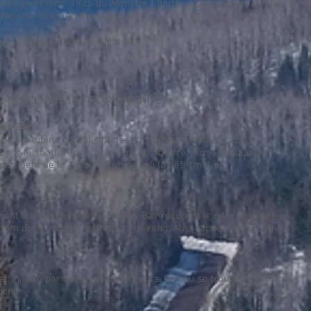
nfin, en février 1935 du Ministre Charles Rochette, un arrêté en
anton de Sales en municipalité.
place à Notre-Dame-des-Monts.
 rangs de la municipalité
toé Ben)
r Saint-Aubin construisait des cachettes, appelées caches,
 sur les battures de la rivière du Gouffre. Ainsi, lorsque les
 parlaient de la cache à Aubin, d’où la déformation
nant à la Seigneurie de Murray Bay reçurent le nom de petite
e nom de Miscoutine attribué à ce rang. Aussi appelé rang Sainte-
it habité par quelques défricheurs. Ce lieu se trouve à l’arrière
oche.