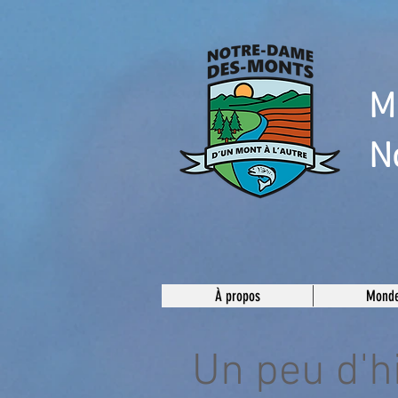
M
N
À propos
Monde
Un peu d'h