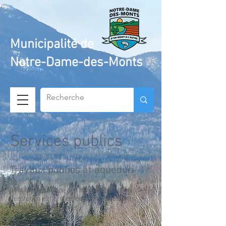
Municipalité de
Notre-Dame-des-Monts
Services publics
Travaux publics et aqueduc
L’équipe du service des travaux publics assure
l’entretien et la réfection d’infrastructures
municipales telles que:
• Rues et chemins municipaux