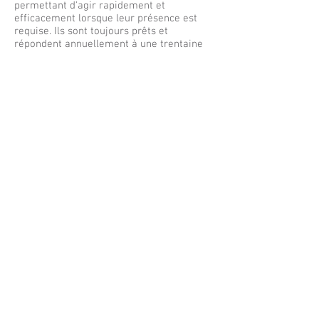
permettant d'agir rapidement et
efficacement lorsque leur présence est
requise. Ils sont toujours prêts et
répondent annuellement à une trentaine
d'appels sur l'ensemble du territoire qu'ils
desservent. En plus de la formation
continue, nous investissons
continuellement à maintenir à jour notre
équipement afin de faire face aux
différentes situations d’urgence.
Recrutement
: Il est possible de soumettre
votre candidature en tant que pompier
volontaire. Contactez la municipalité pour
communiquer votre intérêt.
Bureau municipal :
​
418.489.2011
15, rue Principale,
Notre-Dame-des-Monts
Québec,
G0T 1L0