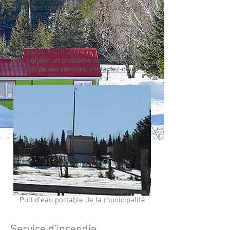
• Réseau d’égouts domestiques et d’aqueduc
(eau potable)
• Bâtiments municipaux et équipements
récréatifs
Pour toutes informations supplémentaires
ou
pour signaler un problème ou un bris en lien
avec l'un de ses services,
contactez-nous.
Puit d'eau portable de la municipalité
Service d'incendie