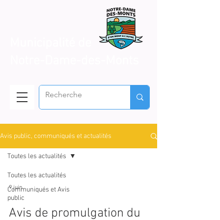
Municipalité de
Notre-Dame-des-Monts
Avis public, communiqués et actualités
Toutes les actualités
Toutes les actualités
9 juin
Communiqués et Avis
public
Avis de promulgation du