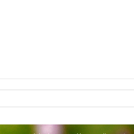
Avis public Dérogation mineure
Avis 
règl