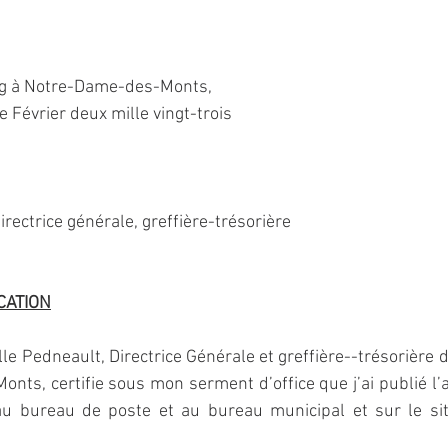
g à Notre-Dame-des-Monts,
 Février deux mille vingt-trois
rectrice générale, greffière-trésorière
CATION
e Pedneault, Directrice Générale et greffière--trésorière de
ts, certifie sous mon serment d’office que j’ai publié l’a
au bureau de poste et au bureau municipal et sur le site