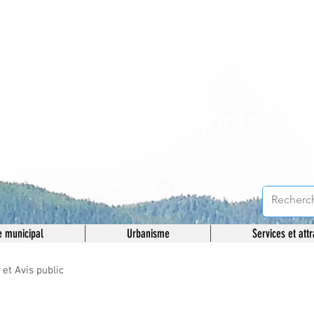
unicipalité de
otre-Dame-des-Monts
 municipal
Urbanisme
Services et attr
t Avis public